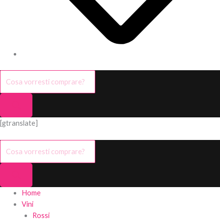
[gtranslate]
Home
Vini
Rossi