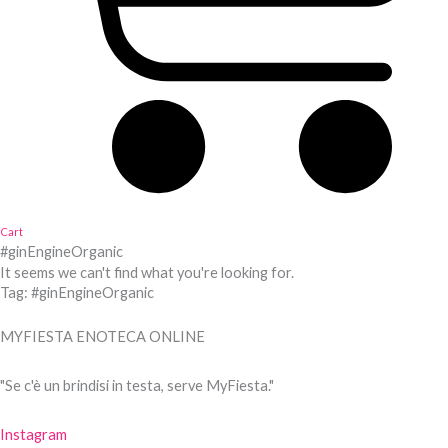
Cart
#ginEngineOrganic
It seems we can't find what you're looking for.
Tag: #ginEngineOrganic
MYFIESTA ENOTECA ONLINE
"Se c'è un brindisi in testa, serve MyFiesta."
Instagram