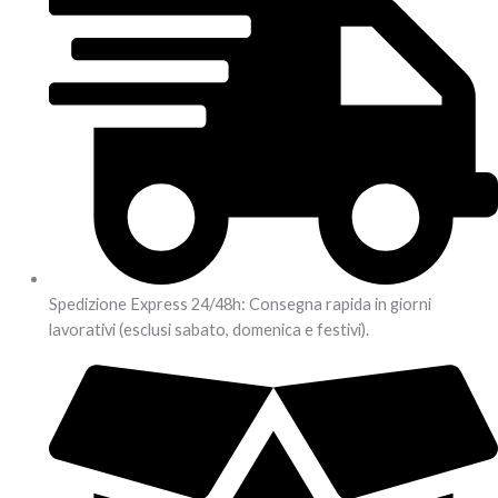
Spedizione Express 24/48h: Consegna rapida in giorni
lavorativi (esclusi sabato, domenica e festivi).