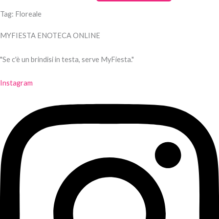
Tag: Floreale
MYFIESTA ENOTECA ONLINE
"Se c'è un brindisi in testa, serve MyFiesta."
Instagram