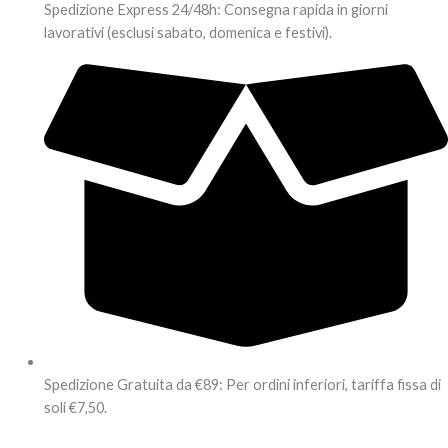
Spedizione Express 24/48h: Consegna rapida in giorni
lavorativi (esclusi sabato, domenica e festivi).
Spedizione Gratuita da €89: Per ordini inferiori, tariffa fissa di
soli €7,50.