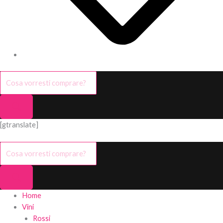
[gtranslate]
Home
Vini
Rossi