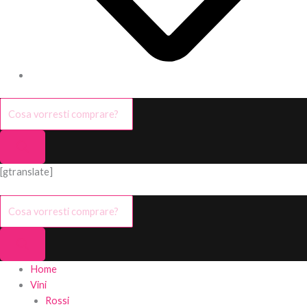
[gtranslate]
Home
Vini
Rossi