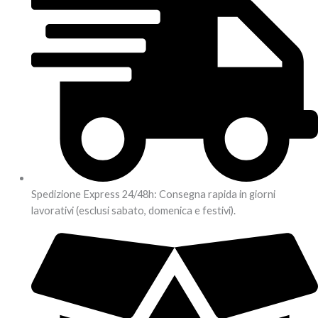
Spedizione Express 24/48h: Consegna rapida in giorni
lavorativi (esclusi sabato, domenica e festivi).